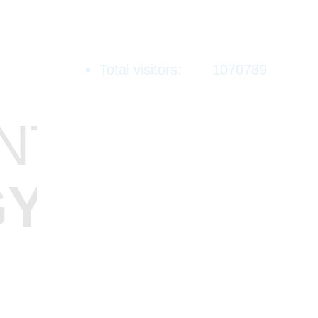
Total visitors:
1070789
NT
GY