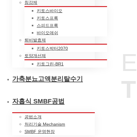
침강제
키토스바이오
키토스프록
스피드프록
Today visitors:
2
바이오애쉬
퇴비발효제
키토스박터2070
토양개선제
키토그린-BR1
가축분뇨고액분리탈수기
자흡식 SMBF공법
공법소개
처리기술 Mechanism
SMBF 운영현장