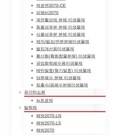
제로엔2070-CE
피엠비2070
계면활성제 분해 미생물제
동물성유분 분해 미생물제
식물성유분 분해 미생물제
제지/펄프/전분분해미생물제
벌킹개선용미생물제
황산화(황화합물분해) 미생물제
공업화학폐수용미생물제
메탄발효(혐기발효) 미생물제
당분폐수 분해 미생물제
침출수/음폐수분해미생물제
유기탄소원
뉴트로박
탈취제
해방2070-LN
해방2070-LS
해방2070