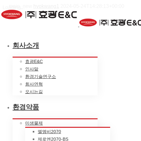
main_new
hyokwang1
2024-05-24T14:28:13+00:00
Loading...
회사소개
효광E&C
인사말
환경기술연구소
회사연혁
오시는길
환경약품
미생물제
엘엠비2070
제로엔2070-BS